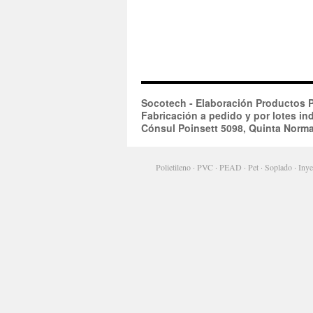
Socotech - Elaboración Productos P
Fabricación a pedido y por lotes ind
Cónsul Poinsett 5098, Quinta Norma
Polietileno · PVC · PEAD · Pet · Soplado · Inyec