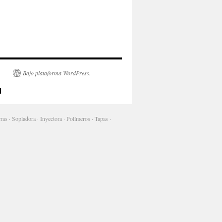
Bajo plataforma WordPress.
l
ras · Sopladora · Inyectora · Polímeros · Tapas ·