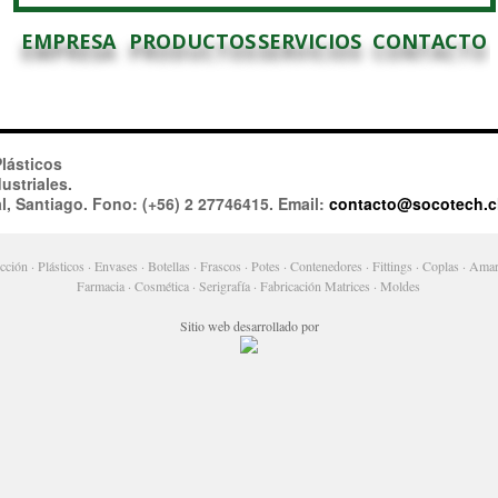
EMPRESA
PRODUCTOS
SERVICIOS
CONTACTO
lásticos
ustriales.
l, Santiago. Fono: (+56) 2 27746415. Email:
contacto@socotech.c
ción · Plásticos · Envases · Botellas · Frascos · Potes · Contenedores · Fittings · Coplas · Amar
Farmacia · Cosmética · Serigrafía · Fabricación Matrices · Moldes
Sitio web desarrollado por